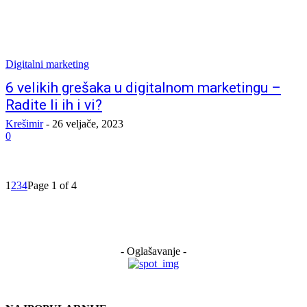
Digitalni marketing
6 velikih grešaka u digitalnom marketingu –
Radite li ih i vi?
Krešimir
-
26 veljače, 2023
0
1
2
3
4
Page 1 of 4
- Oglašavanje -