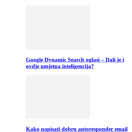
Google Dynamic Search oglasi – Dali je i
ovdje umjetna inteligencija?
Kako napisati dobru autoresponder email