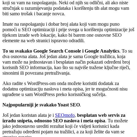
koji su vam na raspolaganju. Neki od njih su odlični, ali ako niste
stručnjak u razumijevanju podataka i korištenju tih alat mogu vam
biti samo trošak i bacanje novca.
Imate na raspolaganju i dobar broj alata koji vam mogu puno
pomoći u SEO optimizaciji i prije svega u korištenju optimizacije još
tijekom izrade web lokacije, kako bi barem one osnovne SEO
elemente na web stranici ispravno odradili.
To su svakako Google Search Console i Google Analytics
. To su
dva osnovna alata. Još jedan alata je sama Google tražilica, koja
vam može na jednostavan i besplatan način pokazati određeni broj
korisnih SEO informacija, kao što su najviše tražene ključne riječi,
sinonimi ili povezana pretraživanja.
Ako radite s WordPress-om onda možete koristiti dodatak za
dodatnu optimizaciju naslova i meta opisa, jer te mogućnosti nisu
ugrađene u sam WordPress preko korisničkog sučelja.
Najpopularniji je svakako Yoast SEO
.
Još jedan koristan alata je i
SEOmofo
,
besplatan web servis za
izradu snipeta, odnosno SEO naslova i meta opisa
. Tu možete
jako jednostavno urediti rezultat koji će vidjeti korisnici kada
pretražuju određeni pojam na tražilici, a za koji želite da vam se