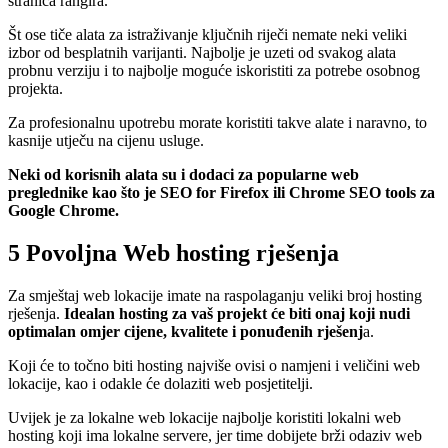
stranica rangira.
Št ose tiče alata za istraživanje ključnih riječi nemate neki veliki
izbor od besplatnih varijanti. Najbolje je uzeti od svakog alata
probnu verziju i to najbolje moguće iskoristiti za potrebe osobnog
projekta.
Za profesionalnu upotrebu morate koristiti takve alate i naravno, to
kasnije utječu na cijenu usluge.
Neki od korisnih alata su i dodaci za popularne web
preglednike kao što je SEO for Firefox ili Chrome SEO tools za
Google Chrome.
5 Povoljna Web hosting rješenja
Za smještaj web lokacije imate na raspolaganju veliki broj hosting
rješenja.
Idealan hosting za vaš projekt će biti onaj koji nudi
optimalan omjer cijene, kvalitete i ponuđenih rješenj
a.
Koji će to točno biti hosting najviše ovisi o namjeni i veličini web
lokacije, kao i odakle će dolaziti web posjetitelji.
Uvijek je za lokalne web lokacije najbolje koristiti lokalni web
hosting koji ima lokalne servere, jer time dobijete brži odaziv web