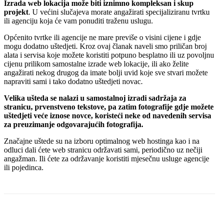
Izrada web lokacija može biti iznimno kompleksan i skup
projekt
. U većini slučajeva morate angažirati specijaliziranu tvrtku
ili agenciju koja će vam ponuditi traženu uslugu.
Općenito tvrtke ili agencije ne mare previše o visini cijene i gdje
mogu dodatno uštedjeti. Kroz ovaj članak naveli smo priličan broj
alata i servisa koje možete koristiti potpuno besplatno ili uz povoljnu
cijenu prilikom samostalne izrade web lokacije, ili ako želite
angažirati nekog drugog da imate bolji uvid koje sve stvari možete
napraviti sami i tako dodatno uštedjeti novac.
Velika ušteda se nalazi u samostalnoj izradi sadržaja za
stranicu, prvenstveno tekstove, pa zatim fotografije gdje možete
uštedjeti veće iznose novce, koristeći neke od navedenih servisa
za preuzimanje odgovarajućih fotografija.
Značajne uštede su na izboru optimalnog web hostinga kao i na
odluci dali ćete web stranicu održavati sami, periodično uz nečiji
angažman. Ili ćete za održavanje koristiti mjesečnu usluge agencije
ili pojedinca.