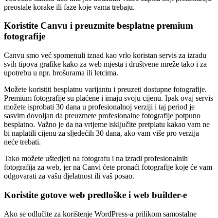
preostale korake ili faze koje vama trebaju.
Koristite Canvu i preuzmite besplatne premium
fotografije
Canvu smo već spomenuli iznad kao vrlo koristan servis za izradu
svih tipova grafike kako za web mjesta i društvene mreže tako i za
upotrebu u npr. brošurama ili letcima.
Možete koristiti besplatnu varijantu i preuzeti dostupne fotografije.
Premium fotografije su plaćene i imaju svoju cijenu. Ipak ovaj servis
možete isprobati 30 dana u profesionalnoj verziji i taj period je
sasvim dovoljan da preuzmete profesionalne fotografije potpuno
besplatno. Važno je da na vrijeme isključite pretplatu kakao vam ne
bi naplatili cijenu za sljedećih 30 dana, ako vam više pro verzija
neće trebati.
Tako možete uštedjeti na fotografu i na izradi profesionalnih
fotografija za web, jer na Canvi ćete pronaći fotografije koje će vam
odgovarati za vašu djelatnost ili vaš posao.
Koristite gotove web predloške i web builder-e
Ako se odlučite za korištenje WordPress-a prilikom samostalne