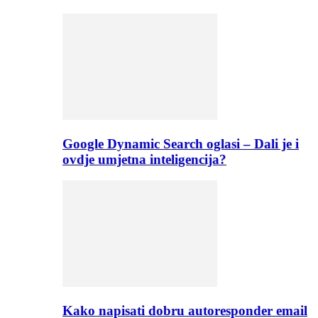
Google Dynamic Search oglasi – Dali je i
ovdje umjetna inteligencija?
Kako napisati dobru autoresponder email