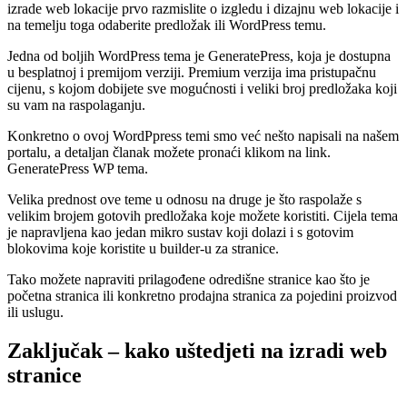
izrade web lokacije prvo razmislite o izgledu i dizajnu web lokacije i
na temelju toga odaberite predložak ili WordPress temu.
Jedna od boljih WordPress tema je GeneratePress, koja je dostupna
u besplatnoj i premijom verziji. Premium verzija ima pristupačnu
cijenu, s kojom dobijete sve mogućnosti i veliki broj predložaka koji
su vam na raspolaganju.
Konkretno o ovoj WordPpress temi smo već nešto napisali na našem
portalu, a detaljan članak možete pronaći klikom na link.
GeneratePress WP tema.
Velika prednost ove teme u odnosu na druge je što raspolaže s
velikim brojem gotovih predložaka koje možete koristiti. Cijela tema
je napravljena kao jedan mikro sustav koji dolazi i s gotovim
blokovima koje koristite u builder-u za stranice.
Tako možete napraviti prilagođene odredišne stranice kao što je
početna stranica ili konkretno prodajna stranica za pojedini proizvod
ili uslugu.
Zaključak – kako uštedjeti na izradi web
stranice