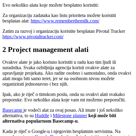
Evo nekoliko alata koje možete besplatno koristiti:
Za organizaciju zadataka kao listu prioriteta možete koristiti
besplatan alat:
https://www.rememberthemilk.com/
Zatim za razvoj i organizaciju koristite besplatan Pivotal Tracker
https://www.pivotaltracker.com/
2 Project management alati
Ovakve alate je jako korisno koristiti u radu kao tim ljudi ili
suradnika. Svaka ozbiljnija agencija koristi ovakve alate za
upravljanje projekata. Ako radite osobno i samostalno, onda ovakvi
alati mogu biti samo teret, jer se na osobnom nivou možete
organizirati jednostavno i bez njih.
Ipak, ako je riječ o timskom poslu, onda su ovakvi alati svakako
preporuke. Evo nekoliko alata koje vam mi možemo preporučiti.
Basecamp
je vodeći alat za ovaj posao. Ali imate i još nekoliko
alternativa, to su
Huddle
i
Milestone planner
koji može biti
alternativa popularnom Basecamp-u
.
Kada je riječ o Google-u i njegovim besplatnim servisima. Na