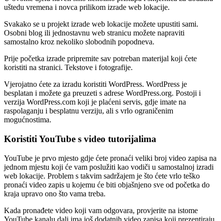
uštedu vremena i novca prilikom izrade web lokacije.
Svakako se u projekt izrade web lokacije možete upustiti sami.
Osobni blog ili jednostavnu web stranicu možete napraviti
samostalno kroz nekoliko slobodnih popodneva.
Prije početka izrade pripremite sav potreban materijal koji ćete
koristiti na stranici. Tekstove i fotografije.
Vjerojatno ćete za izradu koristiti WordPress. WordPress je
besplatan i možete ga preuzeti s adrese WordPress.org. Postoji i
verzija WordPress.com koji je plaćeni servis, gdje imate na
raspolaganju i besplatnu verziju, ali s vrlo ograničenim
mogućnostima.
Koristiti YouTube s video tutorijalima
YouTube je prvo mjesto gdje ćete pronaći veliki broj video zapisa na
jednom mjestu koji će vam poslužiti kao vodiči u samostalnoj izradi
web lokacije. Problem s takvim sadržajem je što ćete vrlo teško
pronaći video zapis u kojemu će biti objašnjeno sve od početka do
kraja upravo ono što vama treba.
Kada pronađete video koji vam odgovara, provjerite na istome
YouTube kanalu dali ima još dodatnih video zapisa koji prezentiraju