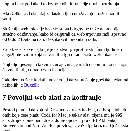
kopiju baze podatka i redovno raditi instalacije novih ažuriranja.
Ako želite savladati daj zadatak, cijelo održavanje možete raditi
sami.
Složenije web lokacije kao što su web trgovine traže naprednije i
stručno održavanje, kako bi osigurali da web trgovina radi ispravno
od 0 do 24 sata na dan. Bez ikakvih prekida u radu.
Za takve sustave najbolje je da stvar prepustite stručnim ljudima i
angažirate tvrtku koja će voditi brigu o radu vaše web lokacije.
Najbolje rješenje u takvim slučajevima je imati osobu in-house koja
će voditi brigu o radu web lokacije.
Također, možete koristiti neke od alata za praćenje grešaka, jedan od
najboljih je
Bugzilla
.
7 Povoljni web alati za kodiranje
Postoji puno alata koje služe samo za rad s kodom, od besplatnih do
onih koje ćete platiti Coda for Mac je takav alat, cijena mu je 99$,
ali s druge strane nudi dosta dobre opcije – pravi FTP klijenta,
Subversion podrška, WebKit preview, JavaScript konzola i još dosta
toga.