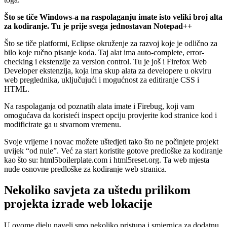
Što se tiče Windows-a na raspolaganju imate isto veliki broj alta
za kodiranje. Tu je prije svega jednostavan Notepad++
Što se tiče platformi, Eclipse okruženje za razvoj koje je odlično za
bilo koje ručno pisanje koda. Taj alat ima auto-complete, error-
checking i ekstenzije za version control. Tu je još i Firefox Web
Developer ekstenzija, koja ima skup alata za developere u okviru
web preglednika, uključujući i mogućnost za editiranje CSS i
HTML.
Na raspolaganja od poznatih alata imate i Firebug, koji vam
omogućava da koristeći inspect opciju provjerite kod stranice kod i
modificirate ga u stvarnom vremenu.
Svoje vrijeme i novac možete uštedjeti tako što ne počinjete projekt
uvijek “od nule”. Već za start koristite gotove predloške za kodiranje
kao što su: html5boilerplate.com i html5reset.org. Ta web mjesta
nude osnovne predloške za kodiranje web stranica.
Nekoliko savjeta za uštedu prilikom
projekta izrade web lokacije
U ovome djelu naveli smo nekoliko pristupa i smjernica za dodatnu