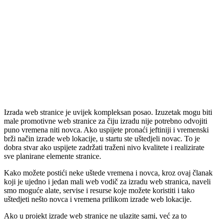
Izrada web stranice je uvijek kompleksan posao. Izuzetak mogu biti
male promotivne web stranice za čiju izradu nije potrebno odvojiti
puno vremena niti novca. Ako uspijete pronaći jeftiniji i vremenski
brži način izrade web lokacije, u startu ste uštedjeli novac. To je
dobra stvar ako uspijete zadržati traženi nivo kvalitete i realizirate
sve planirane elemente stranice.
Kako možete postići neke uštede vremena i novca, kroz ovaj članak
koji je ujedno i jedan mali web vodič za izradu web stranica, naveli
smo moguće alate, servise i resurse koje možete koristiti i tako
uštedjeti nešto novca i vremena prilikom izrade web lokacije.
Ako u projekt izrade web stranice ne ulazite sami, već za to