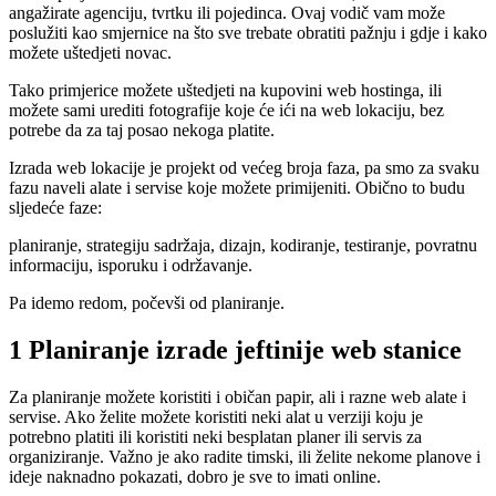
angažirate agenciju, tvrtku ili pojedinca. Ovaj vodič vam može
poslužiti kao smjernice na što sve trebate obratiti pažnju i gdje i kako
možete uštedjeti novac.
Tako primjerice možete uštedjeti na kupovini web hostinga, ili
možete sami urediti fotografije koje će ići na web lokaciju, bez
potrebe da za taj posao nekoga platite.
Izrada web lokacije je projekt od većeg broja faza, pa smo za svaku
fazu naveli alate i servise koje možete primijeniti. Obično to budu
sljedeće faze:
planiranje, strategiju sadržaja, dizajn, kodiranje, testiranje, povratnu
informaciju, isporuku i održavanje.
Pa idemo redom, počevši od planiranje.
1 Planiranje izrade jeftinije web stanice
Za planiranje možete koristiti i običan papir, ali i razne web alate i
servise. Ako želite možete koristiti neki alat u verziji koju je
potrebno platiti ili koristiti neki besplatan planer ili servis za
organiziranje. Važno je ako radite timski, ili želite nekome planove i
ideje naknadno pokazati, dobro je sve to imati online.