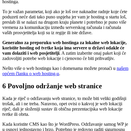
hostinga.
To je važan parametar, koji ako je loš sve naknadne radnje koje ćete
poduzeti neće dati tako puno uspjeha jer vam je hosting u startu loš,
preslab ili se nalazi na drugom kraju planete i potrebno je puno više
vremena za komunikaciju između serverskog računala i računala
vaših prosvjetitelja koji su iz regije ili iste države.
Generalno za preporuku web hostinga za lokalne web lokacije,
koristite hosting od tvrtke koja ima servere u državi odakle će
vam dolaziti i web posjetitelji
. A zatim izaberite onaj paket koji će
zadovoljiti potrebe web lokacije i cjenovno će biti prihvatljiv.
Nešto više o web hostingu kao i domenama možete pronaći u
našem
općem članku o web hosting-u
.
6 Povoljno održanje web stranice
Kada je riječ o održavanju web stranice, to može biti veliki godišnji
trošak, ali i ne treba. Naravno, opet ovisi o kakvoj je web lokaciji
riječ, dali je složeniji sustav ili obična prezentacijska web lokacije
tvrtke ili obrta.
Kada koristite CMS kao što je WordPress. Održavanje samog WP je
u osnovi jednostavno i brzo. Potrebno je redovno raditi sigurnosnu