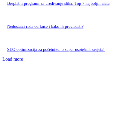
Besplatni programi za uređivanje slika: Top 7 najboljih alata
Nedostatci rada od kuće i kako ih prevladati?
SEO optimizacija za početnike: 5 super uspješnih savjeta!
Load more