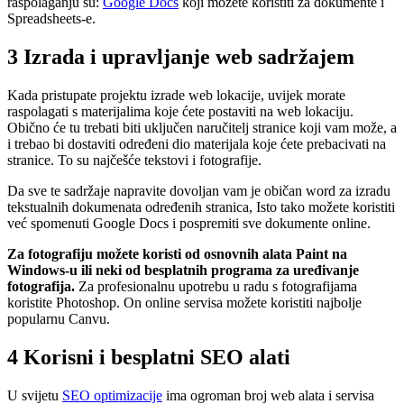
raspolaganju su:
Google Docs
koji možete koristiti za dokumente i
Spreadsheets-e.
3 Izrada i upravljanje web sadržajem
Kada pristupate projektu izrade web lokacije, uvijek morate
raspolagati s materijalima koje ćete postaviti na web lokaciju.
Obično će tu trebati biti uključen naručitelj stranice koji vam može, a
i trebao bi dostaviti određeni dio materijala koje ćete prebacivati na
stranice. To su najčešće tekstovi i fotografije.
Da sve te sadržaje napravite dovoljan vam je običan word za izradu
tekstualnih dokumenata određenih stranica, Isto tako možete koristiti
već spomenuti Google Docs i pospremiti sve dokumente online.
Za fotografiju možete koristi od osnovnih alata Paint na
Windows-u ili neki od besplatnih programa za uređivanje
fotografija.
Za profesionalnu upotrebu u radu s fotografijama
koristite Photoshop. On online servisa možete koristiti najbolje
popularnu Canvu.
4 Korisni i besplatni SEO alati
U svijetu
SEO optimizacije
ima ogroman broj web alata i servisa