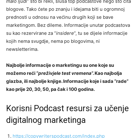
malo ljudi
” što bi rekli, sluša top podcastove nego što čita
blogove. Tako ćete po znanju i idejama biti u ogromnoj
prednosti u odnosu na većinu drugih koji se bave
marketingom. Bez dileme. Informacije unutar podcastova
su kao rezervirane za “
insidere
“, tu se dijele informacije
kojih nema svugdje, nema po blogovima, ni
newsletterima.
Najbolje informacije o marketingu su one koje su
možemo reći “
preživjele test vremena
“. Kao najbolja
glazba, ili najbolje knjige. Informacije koje i sada “rade”
kao prije 20, 30, 50, pa čak i 100 godina.
Korisni Podcast resursi za učenje
digitalnog marketinga
https://copywriterspodcast.com/index.php