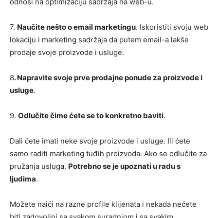
odnosi na optimizaciju sadržaja na web-u.
7.
Naučite nešto o email marketingu
. Iskoristiti svoju web
lokaciju i marketing sadržaja da putem email-a lakše
prodaje svoje proizvode i usluge.
8
. Napravite svoje prve prodajne ponude za proizvode i
usluge
.
9.
Odlučite čime ćete se to konkretno baviti
.
Dali ćete imati neke svoje proizvode i usluge. Ili ćete
samo raditi marketing tuđih proizvoda. Ako se odlučite za
pružanja usluga.
Potrebno se je upoznati u radu s
ljudima
.
Možete naići na razne profile klijenata i nekada nećete
biti zadovoljni sa svakom suradnjom i sa svakim