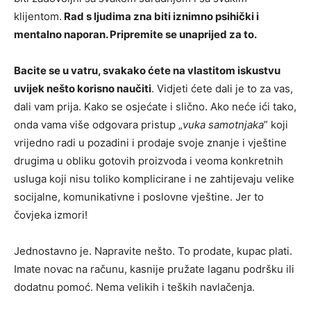
klijentom.
Rad s ljudima zna biti iznimno psihički i
mentalno naporan. Pripremite se unaprijed za to.
Bacite se u vatru, svakako ćete na vlastitom iskustvu
uvijek nešto korisno naučiti
. Vidjeti ćete dali je to za vas,
dali vam prija. Kako se osjećate i slično. Ako neće ići tako,
onda vama više odgovara pristup „
vuka samotnjaka
” koji
vrijedno radi u pozadini i prodaje svoje znanje i vještine
drugima u obliku gotovih proizvoda i veoma konkretnih
usluga koji nisu toliko komplicirane i ne zahtijevaju velike
socijalne, komunikativne i poslovne vještine. Jer to
čovjeka izmori!
Jednostavno je. Napravite nešto. To prodate, kupac plati.
Imate novac na računu, kasnije pružate laganu podršku ili
dodatnu pomoć. Nema velikih i teških navlačenja.