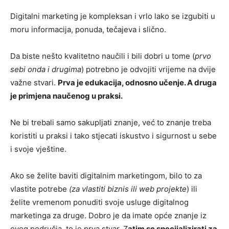
Digitalni marketing je kompleksan i vrlo lako se izgubiti u
moru informacija, ponuda, tečajeva i slično.
Da biste nešto kvalitetno naučili i bili dobri u tome (
prvo
sebi onda i drugima
) potrebno je odvojiti vrijeme na dvije
važne stvari.
Prva je edukacija, odnosno učenje. A druga
je primjena naučenog u praksi.
Ne bi trebali samo sakupljati znanje, već to znanje treba
koristiti u praksi i tako stjecati iskustvo i sigurnost u sebe
i svoje vještine.
Ako se želite baviti digitalnim marketingom, bilo to za
vlastite potrebe
(za vlastiti biznis ili web projekte
) ili
želite vremenom ponuditi svoje usluge digitalnog
marketinga za druge. Dobro je da imate opće znanje iz
ovog područja, to je prva stvar. Z
atim se specijalizirati za