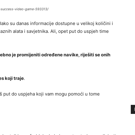
win-success-video-game-593313/
 Iako su danas informacije dostupne u velikoj količini i
znih alata i savjetnika. Ali, opet put do uspjeh time
bno je promijeniti određene navike, riješiti se onih
s koji traje
.
vaš put do uspjeha koji vam mogu pomoći u tome