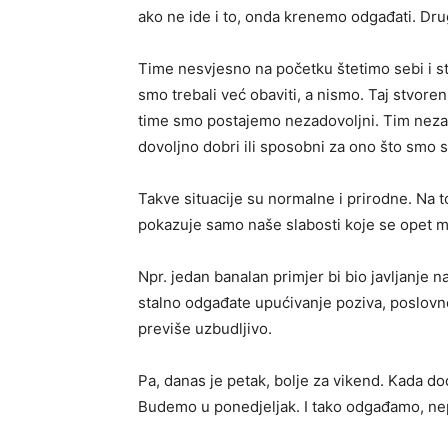
ako ne ide i to, onda krenemo odgađati. Drugi
Time nesvjesno na početku štetimo sebi i st
smo trebali već obaviti, a nismo. Taj stvoren
time smo postajemo nezadovoljni. Tim nezad
dovoljno dobri ili sposobni za ono što smo sa
Takve situacije su normalne i prirodne. Na t
pokazuje samo naše slabosti koje se opet mo
Npr. jedan banalan primjer bi bio javljanje na
stalno odgađate upućivanje poziva, poslovnom
previše uzbudljivo.
Pa, danas je petak, bolje za vikend. Kada 
Budemo u ponedjeljak. I tako odgađamo, ne