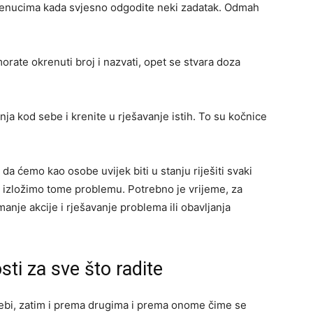
 trenucima kada svjesno odgodite neki zadatak. Odmah
 morate okrenuti broj i nazvati, opet se stvara doza
ja kod sebe i krenite u rješavanje istih. To su kočnice
da ćemo kao osobe uvijek biti u stanju riješiti svaki
i izložimo tome problemu. Potrebno je vrijeme, za
anje akcije i rješavanje problema ili obavljanja
ti za sve što radite
ebi, zatim i prema drugima i prema onome čime se