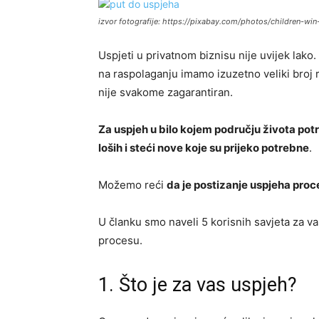
izvor fotografije: https://pixabay.com/photos/children-
Uspjeti u privatnom biznisu nije uvijek lako.
na raspolaganju imamo izuzetno veliki broj ra
nije svakome zagarantiran.
Za uspjeh u bilo kojem području života potre
loših i steći nove koje su prijeko potrebne
.
Možemo reći
da je postizanje uspjeha proce
U članku smo naveli 5 korisnih savjeta za 
procesu.
1. Što je za vas uspjeh?