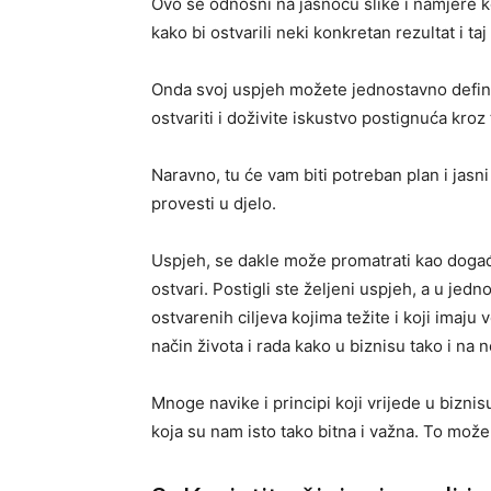
Ovo se odnosni na jasnoću slike i namjere koj
kako bi ostvarili neki konkretan rezultat i ta
Onda svoj uspjeh možete jednostavno definir
ostvariti i doživite iskustvo postignuća kroz 
Naravno, tu će vam biti potreban plan i jasni
provesti u djelo.
Uspjeh, se dakle može promatrati kao doga
ostvari. Postigli ste željeni uspjeh, a u jedn
ostvarenih ciljeva kojima težite i koji imaju
način života i rada kako u biznisu tako i na
Mnoge navike i principi koji vrijede u biznis
koja su nam isto tako bitna i važna. To može b