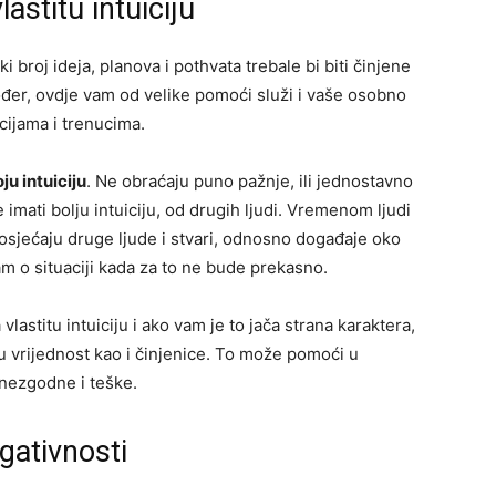
vlastitu intuiciju
i broj ideja, planova i pothvata trebale bi biti činjene
kođer, ovdje vam od velike pomoći služi i vaše osobno
cijama i trenucima.
ju intuiciju
. Ne obraćaju puno pažnje, ili jednostavno
 imati bolju intuiciju, od drugih ljudi. Vremenom ljudi
e osjećaju druge ljude i stvari, odnosno događaje oko
m o situaciji kada za to ne bude prekasno.
lastitu intuiciju i ako vam je to jača strana karaktera,
stu vrijednost kao i činjenice. To može pomoći u
 nezgodne i teške.
gativnosti