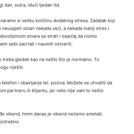
 dan, sutra, idući tjedan itd.
varamo si veliku količinu dodatnog stresa. Zadatak koji
i neuspjeh stvari nekada veći, a nekada manji stres i
ovoljstvom stvara se strah i osjećaj da nismo
mi sebi zacrtali i naumili ostvariti.
o treba gledati kao na nešto što je normalno. To
gu riješiti.
 telefon i obavljanje tel. poziva. Možete se uhvatiti da
 partneru ili klijentu, jer neto nije vam to nešto
dođe vikend, hmm danas je vikend nećemo smetati.
potrebno.