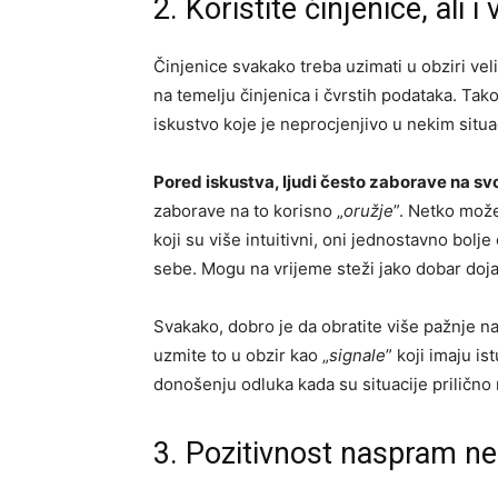
2. Koristite činjenice, ali i 
Činjenice svakako treba uzimati u obziri velik
na temelju činjenica i čvrstih podataka. Ta
iskustvo koje je neprocjenjivo u nekim situa
Pored iskustva, ljudi često zaborave na svo
zaborave na to korisno „
oružje
”. Netko može
koji su više intuitivni, oni jednostavno bolj
sebe. Mogu na vrijeme steži jako dobar doja
Svakako, dobro je da obratite više pažnje na v
uzmite to u obzir kao „
signale
” koji imaju i
donošenju odluka kada su situacije prilično
3. Pozitivnost naspram ne