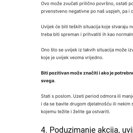
Ovo može zvučati prilično površno, ostati p
prvenstveno negativne po naš uspjeh, pa i 
Uvijek će biti teških situacija koje stvaraju 
treba biti spreman i prihvatiti ih kao normal
Ono što se uvijek iz takvih situacija može 
koje je uvijek veoma vrijedno.
Biti pozitivan može značiti i ako je potrebn
svega
.
Stati s poslom. Uzeti period odmora ili manj
i da se bavite drugom djelatnošću ili nekim s
kojemu težite i želite ga ostvariti.
4. Poduzimanje akcija, uvi