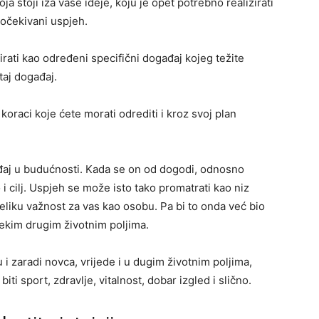
a stoji iza vaše ideje, koju je opet potrebno realizirati
j očekivani uspjeh.
ati kao određeni specifični događaj kojeg težite
taj događaj.
 koraci koje ćete morati odrediti i kroz svoj plan
đaj u budućnosti. Kada se on od dogodi, odnosno
o i cilj. Uspjeh se može isto tako promatrati kao niz
 veliku važnost za vas kao osobu. Pa bi to onda već bio
 nekim drugim životnim poljima.
u i zaradi novca, vrijede i u dugim životnim poljima,
iti sport, zdravlje, vitalnost, dobar izgled i slično.