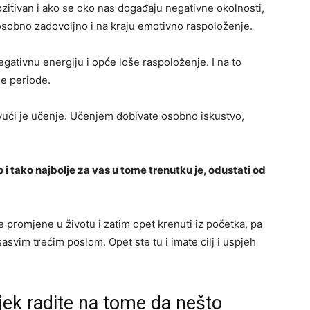
ozitivan i ako se oko nas događaju negativne okolnosti,
osobno zadovoljno i na kraju emotivno raspoloženje.
negativnu energiju i opće loše raspoloženje. I na to
ne periode.
izvući je učenje. Učenjem dobivate osobno iskustvo,
o i tako najbolje za vas u tome trenutku je, odustati od
e promjene u životu i zatim opet krenuti iz početka, pa
asvim trećim poslom. Opet ste tu i imate cilj i uspjeh
jek radite na tome da nešto