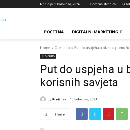
Nedjelja, 9 kolovoza, 2026
Početna stranica
Digita
POČETNA
DIGITALNI MARKETING
Home
Općenito
Put do uspjeha u biznisu pomoću o
Općenito
Put do uspjeha u 
korisnih savjeta
By
Krešimir
13 kolovoza, 2023
Share