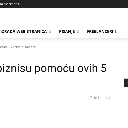
lni marketing
IZRADA WEB STRANICA
PISANJE
FREELANCERI
vih 5 korisnih savjeta
biznisu pomoću ovih 5
516
0