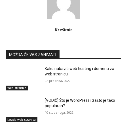
Krešimir
MOŽDA ĆE VAS ZANIMATI
Kako nabaviti web hosting i domenu za
web stranicu
22 prosinca, 2022
Web stranice
[VODIČ] Što je WordPress i zašto je tako
popularan?
10 studenoga, 2022
Izrada web stranica