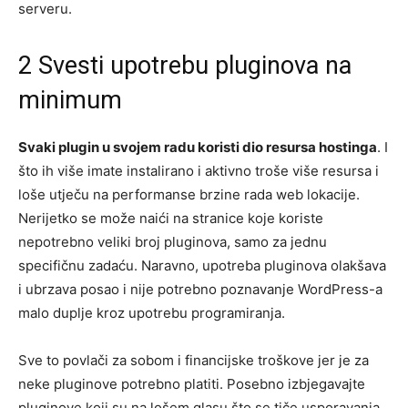
serveru.
2 Svesti upotrebu pluginova na
minimum
Svaki plugin u svojem radu koristi dio resursa hostinga
. I
što ih više imate instalirano i aktivno troše više resursa i
loše utječu na performanse brzine rada web lokacije.
Nerijetko se može naići na stranice koje koriste
nepotrebno veliki broj pluginova, samo za jednu
specifičnu zadaću. Naravno, upotreba pluginova olakšava
i ubrzava posao i nije potrebno poznavanje WordPress-a
malo duplje kroz upotrebu programiranja.
Sve to povlači za sobom i financijske troškove jer je za
neke pluginove potrebno platiti. Posebno izbjegavajte
pluginove koji su na lošem glasu što se tiče usporavanja