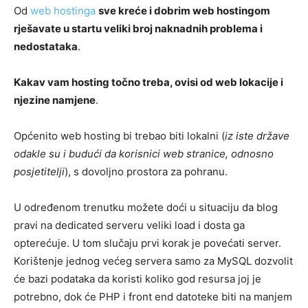
Od
web hostinga
sve kreće i dobrim web hostingom
rješavate u startu veliki broj naknadnih problema i
nedostataka
.
Kakav vam hosting točno treba, ovisi od web lokacije i
njezine namjene
.
Općenito web hosting bi trebao biti lokalni (
iz iste države
odakle su i budući da korisnici web stranice, odnosno
posjetitelji
), s dovoljno prostora za pohranu.
U određenom trenutku možete doći u situaciju da blog
pravi na dedicated serveru veliki load i dosta ga
opterećuje. U tom slučaju prvi korak je povećati server.
Korištenje jednog većeg servera samo za MySQL dozvolit
će bazi podataka da koristi koliko god resursa joj je
potrebno, dok će PHP i front end datoteke biti na manjem