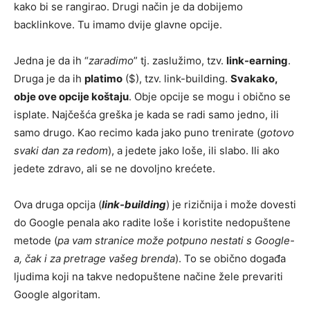
kako bi se rangirao. Drugi način je da dobijemo
backlinkove. Tu imamo dvije glavne opcije.
Jedna je da ih “
zaradimo
” tj. zaslužimo, tzv.
link-earning
.
Druga je da ih
platimo
($), tzv. link-building.
Svakako,
obje ove opcije koštaju
. Obje opcije se mogu i obično se
isplate. Najčešća greška je kada se radi samo jedno, ili
samo drugo. Kao recimo kada jako puno trenirate (
gotovo
svaki dan za redom
), a jedete jako loše, ili slabo. Ili ako
jedete zdravo, ali se ne dovoljno krećete.
Ova druga opcija (
link-building
) je rizičnija i može dovesti
do Google penala ako radite loše i koristite nedopuštene
metode (
pa vam stranice može potpuno nestati s Google-
a, čak i za pretrage vašeg brenda
). To se obično događa
ljudima koji na takve nedopuštene načine žele prevariti
Google algoritam.