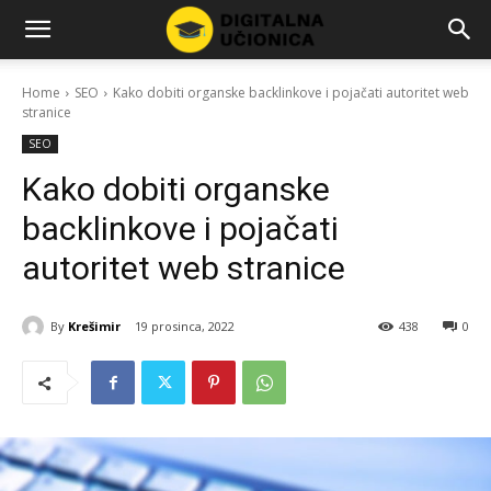
Home
SEO
Kako dobiti organske backlinkove i pojačati autoritet web
stranice
SEO
Kako dobiti organske
backlinkove i pojačati
autoritet web stranice
By
Krešimir
19 prosinca, 2022
438
0