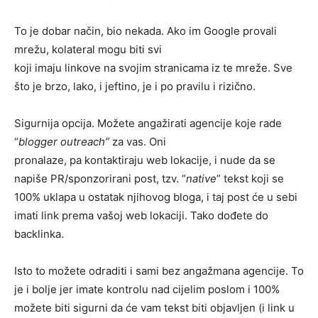
To je dobar način, bio nekada. Ako im Google provali
mrežu, kolateral mogu biti svi
koji imaju linkove na svojim stranicama iz te mreže. Sve
što je brzo, lako, i jeftino, je i po pravilu i rizično.
Sigurnija opcija. Možete angažirati agencije koje rade
“
blogger outreach”
za vas. Oni
pronalaze, pa kontaktiraju web lokacije, i nude da se
napiše PR/sponzorirani post, tzv. “
native
” tekst koji se
100% uklapa u ostatak njihovog bloga, i taj post će u sebi
imati link prema vašoj web lokaciji. Tako dođete do
backlinka.
Isto to možete odraditi i sami bez angažmana agencije. To
je i bolje jer imate kontrolu nad cijelim poslom i 100%
možete biti sigurni da će vam tekst biti objavljen (i link u