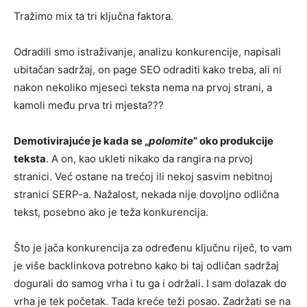
Tražimo mix ta tri ključna faktora.
Odradili smo istraživanje, analizu konkurencije, napisali
ubitačan sadržaj, on page SEO odraditi kako treba, ali ni
nakon nekoliko mjeseci teksta nema na prvoj strani, a
kamoli među prva tri mjesta???
Demotivirajuće je kada se „
polomite
” oko produkcije
teksta
. A on, kao ukleti nikako da rangira na prvoj
stranici. Već ostane na trećoj ili nekoj sasvim nebitnoj
stranici SERP-a. Nažalost, nekada nije dovoljno odlična
tekst, posebno ako je teža konkurencija.
Što je jača konkurencija za određenu ključnu riječ, to vam
je više backlinkova potrebno kako bi taj odličan sadržaj
dogurali do samog vrha i tu ga i održali. I sam dolazak do
vrha je tek početak. Tada kreće teži posao. Zadržati se na