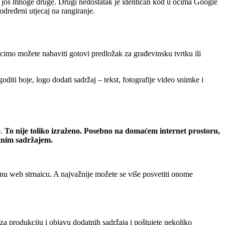
ao i još mnoge druge. Drugi nedostatak je identičan kod u očima Google
 određeni utjecaj na rangiranje.
recimo možete nabaviti gotovi predložak za građevinsku tvrtku ili
oditi boje, logo dodati sadržaj – tekst, fotografije video snimke i
e.
To nije toliko izraženo. Posebno na domaćem internet prostoru,
etnim sadržajem.
alnu web strnaicu. A najvažnije možete se više posvetiti onome
za produkciju i objavu dodatnih sadržaja i poštujete nekoliko