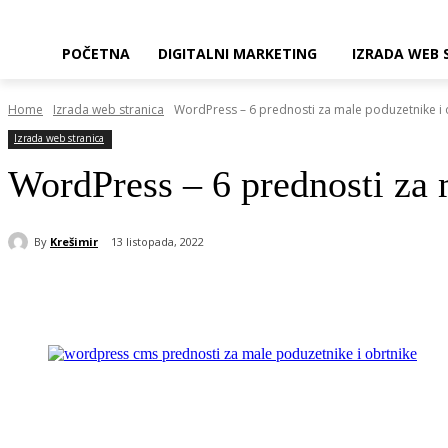
POČETNA
DIGITALNI MARKETING
IZRADA WEB 
Home
Izrada web stranica
WordPress – 6 prednosti za male poduzetnike i 
Izrada web stranica
WordPress – 6 prednosti za 
By
Krešimir
13 listopada, 2022
Share