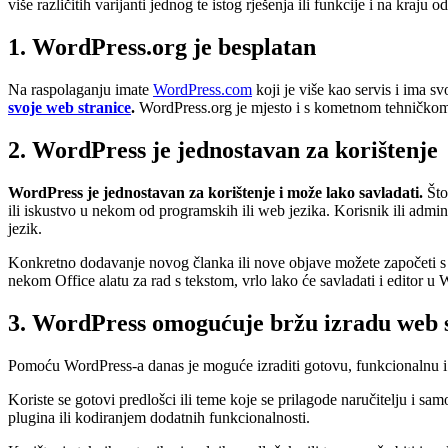
više različitih varijanti jednog te istog rješenja ili funkcije i na kraju o
1. WordPress.org je besplatan
Na raspolaganju imate
WordPress.com
koji je više kao servis i ima s
svoje web stranice
.
WordPress.org je mjesto i s kometnom tehničko
2. WordPress je jednostavan za korištenje
WordPress je jednostavan za korištenje i može lako savladati.
Što
ili iskustvo u nekom od programskih ili web jezika. Korisnik ili admi
jezik.
Konkretno dodavanje novog članka ili nove objave možete započeti s ne
nekom Office alatu za rad s tekstom, vrlo lako će savladati i editor u
3. WordPress omogućuje bržu izradu web 
Pomoću WordPress-a danas je moguće izraditi gotovu, funkcionalnu i e
Koriste se gotovi predlošci ili teme koje se prilagode naručitelju i 
plugina ili kodiranjem dodatnih funkcionalnosti.