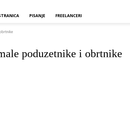
STRANICA
PISANJE
FREELANCERI
obrtnike
male poduzetnike i obrtnike