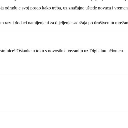
 koja odrađuje svoj posao kako treba, uz značajne uštede novaca i vr
m razni dodaci namijenjeni za dijeljenje sadržaja po društvenim mreža
eb stranice! Ostanite u toku s novostima vezanim uz Digitalnu učionicu.