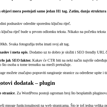
om objavi mora postojati samo jedan H1 tag. Zatim, danja struktura 
edini podnaslov odredite sporednu ključnu riječ.
a ključna riječ bude u prvom odlomku teksta. Nikako na početku teksta n
00kb. Svaka fotografija treba imati svoj alt tag.
aslov i meta opis
. Dodatno uz to dobro je složiti i SEO frendly URL čl
rlo jak SEO faktor.
Kakav će CTR biti na neki način najviše određuje
o što osoba u tome trenutku na mreži pretražuje.
ge možete značajno popraviti rangiranje stranice za određene upite i tim
gotovi dodatak – plugin
b stranice
. Za WordPress postoji ogroman broj što besplatnih pluginova
eši mnoge funkcionalnosti na web stranicama. Što je još jedna velika p