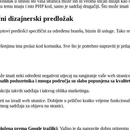
dostatak u smislu što vaša stranica može isti ili veoma sličan dizajn k
istu temu imaju i isto PHP kod, samo je sadržaj drugačiji. Što može imati
čni dizajnerski predložak
gotovi predlošci specifični za određenu branšu, biznis ili usluge. Tako 
šenjima ima prolaz kod korisnika. Sve što je potrebno napraviti je prilag
že imati neki određeni negativni utjecaj na rangiranje vaše web stranic
 i malih poduzetnika i mnoga područja su slabo popunjena sa kvalit
kciju takvih sadržaja i takvog oblika marketinga.
eti na izradi web stranice. Dobijete u prilično kratko vrijeme funkcion
tnog sadržaja za objavu na stranici.
ložena prema Google tražilici
. Važno je da napravite dobru pripremu 