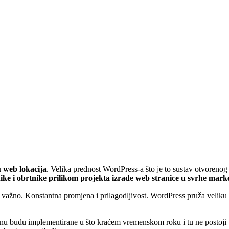
 web lokacija
. Velika prednost WordPress-a što je to sustav otvorenog
ke i obrtnike prilikom projekta izrade web stranice u svrhe mark
važno. Konstantna promjena i prilagodljivost. WordPress pruža veliku f
enu budu implementirane u što kraćem vremenskom roku i tu ne postoji p