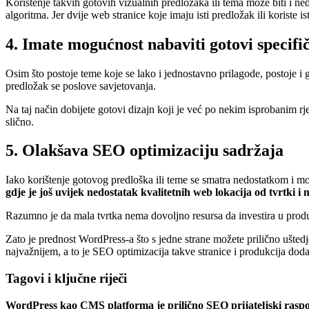
Korištenje takvih gotovih vizualnih predložaka ili tema može biti i ne
algoritma. Jer dvije web stranice koje imaju isti predložak ili koriste 
4. Imate mogućnost nabaviti gotovi specifi
Osim što postoje teme koje se lako i jednostavno prilagode, postoje i 
predložak se poslove savjetovanja.
Na taj način dobijete gotovi dizajn koji je već po nekim isprobanim rje
slično.
5. Olakšava SEO optimizaciju sadržaja
Iako korištenje gotovog predloška ili teme se smatra nedostatkom i mo
gdje je još uvijek nedostatak kvalitetnih web lokacija od tvrtki
Razumno je da mala tvrtka nema dovoljno resursa da investira u produ
Zato je prednost WordPress-a što s jedne strane možete prilično uštedj
najvažnijem, a to je SEO optimizacija takve stranice i produkcija doda
Tagovi i ključne riječi
WordPress kao CMS platforma je prilično SEO prijateljski raspo