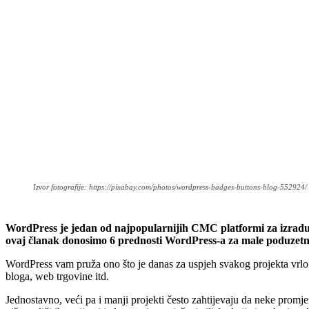
Izvor fotografije: https://pixabay.com/photos/wordpress-badges-buttons-blog-552924/
WordPress je jedan od najpopularnijih CMC platformi za izradu
ovaj članak donosimo 6 prednosti WordPress-a za male poduzetni
WordPress vam pruža ono što je danas za uspjeh svakog projekta vrlo 
bloga, web trgovine itd.
Jednostavno, veći pa i manji projekti često zahtijevaju da neke promj