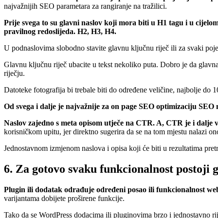
najvažnijih SEO parametara za rangiranje na tražilici.
Prije svega to su glavni naslov koji mora biti u H1 tagu i u cijel
pravilnog redoslijeda. H2, H3, H4.
U podnaslovima slobodno stavite glavnu ključnu riječ ili za svaki poj
Glavnu ključnu riječ ubacite u tekst nekoliko puta. Dobro je da glavn
riječju.
Datoteke fotografija bi trebale biti do određene veličine, najbolje do 1
Od svega i dalje je najvažnije za on page SEO optimizaciju SEO n
Naslov zajedno s meta opisom utječe na CTR. A, CTR je i dalje v
korisničkom upitu, jer direktno sugerira da se na tom mjestu nalazi on
Jednostavnom izmjenom naslova i opisa koji će biti u rezultatima pretra
6. Za gotovo svaku funkcionalnost postoji 
Plugin ili dodatak odrađuje određeni posao ili funkcionalnost we
varijantama dobijete proširene funkcije.
Tako da se WordPress dodacima ili pluginovima brzo i jednostavno rij