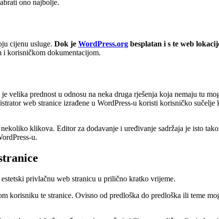
dabrati ono najbolje.
voju cijenu usluge.
Dok je
WordPress.org
besplatan i s te web lokacij
m i korisničkom dokumentacijom.
 je velika prednost u odnosu na neka druga rješenja koja nemaju tu mog
nistrator web stranice izrađene u WordPress-u koristi korisničko sučelje
koliko klikova. Editor za dodavanje i uređivanje sadržaja je isto tako 
 WordPress-u.
stranice
stetski privlačnu web stranicu u prilično kratko vrijeme.
samom korisniku te stranice. Ovisno od predloška do predloška ili teme 