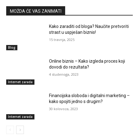
MOŽDA ĆE VAS ZANIMATI
Kako zaraditi od bloga? Naučite pretvoriti
strast u uspješan biznis!
15 travnja, 2025
Blog
Online biznis – Kako izgleda proces koji
dovodi do rezultata?
4 studenoga, 2023
Internet zarada
Financijska sloboda i digitalni marketing –
kako spojiti jedno s drugim?
30 kolovoza, 2023
Internet zarada