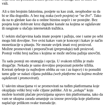
vidi.
Ali u tim brojnim faktorima, posijete su kao zrak, neophodne su da
bi se išta dogodilo. A bez tog zraka (
web posjeta
) se “
ne živi
”. Tako
da na to gledate kao da u online biznisu uopće i ne postojite. Bez
posjeta koje dobivate kroz digitalne kanale na kojima se oglašavate
ili rangirate u slučaju internetskih tražilica.
U nekim slučajevima kada imate posjete i pažnju, one i same po sebi
mogu biti dovoljne. Sve ovisi kakav vam je koncept i kakav je način
monetizacije u pitanju. Ne morate uvijek imati svoj proizvod.
Možete promovirati i preporučivati (
preprodaja
) tuđi proizvod.
Postoji veliki broj načina s kojima se može stečena pažnja unovčiti.
Tu sada postoji sto strategija i opcija. U svakom tržištu je malo
drugačije. Nekada je samo dovoljno prepoznati potrebe tržišta.
Kreirati rješenje (
u najboljem obliku za vas i za kupce
) i to ponuditi
tamo gdje se nalazi ciljana publika
(web platforme na kojima možete
oglašavati i promovirati
).
U takvim situacijama vi se promovirati na tuđim platformama koje
okupljaju veliki broj vaše ciljane publike. Ali tu „
uslugu
” koju
možete koristiti plaćate provizijama upravo tim platformama, tako da
vam se ukupna zarada umanjuje za iznose provizija koje platforma
naplaćuje prilikom svake transakcije.