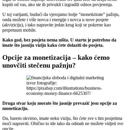
kupiti od vas, ako ste ih privukli i izgradili odnos povjerenja.
U toj varijanti, budući da vjerojatno bolje “monetizirate” pažnju,
onda možete i više novca i energije i novca u nove posjete
(akviziciju), i tako napravite jedan krug koji se pokrene kao
perpetuum mobile.
Kako god, bez posjeta nema ništa. U startu je potrebno da
imate što jasniju viziju kako ćete dolaziti do posjeta.
Opcije za monetizacija – kako ćemo
unovčiti stečenu pažnju?
izvor fotografije:
https://pixabay.com/illustrations/business-
economy-money-finance-6625307/
Druga stvar koju morate što jasnije prevazić jesu opcije za
monetizaciju.
Da, barem okvirno, imate neku viziju, što ćete sve s tim posjetima
moći napraviti. Obično to ide tako da odmah ne možete vidjeti sve
opcije.