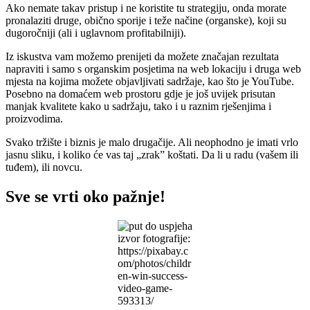
Ako nemate takav pristup i ne koristite tu strategiju, onda morate
pronalaziti druge, obično sporije i teže načine (organske), koji su
dugoročniji (ali i uglavnom profitabilniji).
Iz iskustva vam možemo prenijeti da možete značajan rezultata
napraviti i samo s organskim posjetima na web lokaciju i druga web
mjesta na kojima možete objavljivati sadržaje, kao što je YouTube.
Posebno na domaćem web prostoru gdje je još uvijek prisutan
manjak kvalitete kako u sadržaju, tako i u raznim rješenjima i
proizvodima.
Svako tržište i biznis je malo drugačije. Ali neophodno je imati vrlo
jasnu sliku, i koliko će vas taj „zrak” koštati. Da li u radu (vašem ili
tuđem), ili novcu.
Sve se vrti oko pažnje!
izvor fotografije:
https://pixabay.c
om/photos/childr
en-win-success-
video-game-
593313/