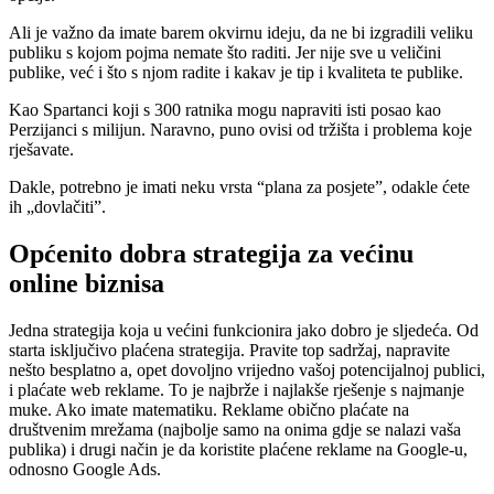
Ali je važno da imate barem okvirnu ideju, da ne bi izgradili veliku
publiku s kojom pojma nemate što raditi. Jer nije sve u veličini
publike, već i što s njom radite i kakav je tip i kvaliteta te publike.
Kao Spartanci koji s 300 ratnika mogu napraviti isti posao kao
Perzijanci s milijun. Naravno, puno ovisi od tržišta i problema koje
rješavate.
Dakle, potrebno je imati neku vrsta “plana za posjete”, odakle ćete
ih „dovlačiti”.
Općenito dobra strategija za većinu
online biznisa
Jedna strategija koja u većini funkcionira jako dobro je sljedeća. Od
starta isključivo plaćena strategija. Pravite top sadržaj, napravite
nešto besplatno a, opet dovoljno vrijedno vašoj potencijalnoj publici,
i plaćate web reklame. To je najbrže i najlakše rješenje s najmanje
muke. Ako imate matematiku. Reklame obično plaćate na
društvenim mrežama (najbolje samo na onima gdje se nalazi vaša
publika) i drugi način je da koristite plaćene reklame na Google-u,
odnosno Google Ads.