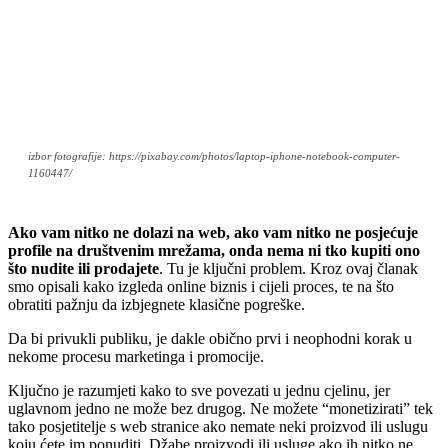
izbor fotografije: https://pixabay.com/photos/laptop-iphone-notebook-computer-
1160447/
Ako vam nitko ne dolazi na web, ako vam nitko ne posjećuje
profile na društvenim mrežama, onda nema ni tko kupiti ono
što nudite ili prodajete
. Tu je ključni problem. Kroz ovaj članak
smo opisali kako izgleda online biznis i cijeli proces, te na što
obratiti pažnju da izbjegnete klasične pogreške.
Da bi privukli publiku, je dakle obično prvi i neophodni korak u
nekome procesu marketinga i promocije.
Ključno je razumjeti kako to sve povezati u jednu cjelinu, jer
uglavnom jedno ne može bez drugog. Ne možete “monetizirati” tek
tako posjetitelje s web stranice ako nemate neki proizvod ili uslugu
koju ćete im ponuditi. Džabe proizvodi ili usluge ako ih nitko ne