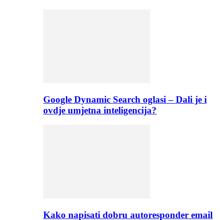
Google Dynamic Search oglasi – Dali je i
ovdje umjetna inteligencija?
Kako napisati dobru autoresponder email