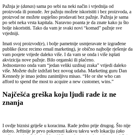
Pažnja je (
danas
) sama po sebi na neki način i vrjednija od
proizvoda ili ponude. Jer pažnju možete iskoristiti i bez proizvoda, a
proizvod ne možete uspješno prodavati bez pažnje. Pažnja je sama
po sebi neka vrsta kapitala. Naravno poanta je da znate kako ju što
bolje iskoristiti. Tako da vam je svaki novi “komad” pažnje sve
vrjedniji.
Imati svoj proizvod(e), i bolje pametnije usmjeravate te izgrađene
publike (kroz recimo email marketing), je obično najbolje rješenje da
vam posjete vrijede daleko više. I da vam se onda i više isplati
akvizicija nove pažnje. Bilo organski ili plaćeno.
Jednostavno onda vam “jedan veliki uzdisaj zraka” vrijedi daleko
više. Možete duže izdržati bez novog udaha. Marketing guru Dan
Kennedy je imao jednu zanimljivu misao. “He or she who can
afford to spend the most to acquire a new customer, wins.”
Najčešća greška koju ljudi rade iz ne
znanja
I ovdje biznisi griješe u koracima. Rade jedno prije drugog. Što nije
dobro. Jeftinije je prvo pokrenuti kakvu takvu web lokaciju
(ako