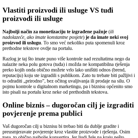
Vlastiti proizvodi ili usluge VS tuđi
proizvodi ili usluge
Najbolji način za monetizaciju te izgrađene pažnje
(
ili
nadolazeće, ako imate konstantne posjete
)
je da imate neki svoj
proizvod ili uslugu
. To smo već nekoliko puta spomenuli kroz
prethodne tekstove ovdje na portalu.
Razlog je taj što imate puno više kontrole nad rezultatima nego da
nalazite neka polu gotova (tuđa) i možda ne kompatibilna rješenja
preko kojih onda obično možete vrlo lako uništiti odnos (brend,
reputaciju) koju ste izgradili s publikom. Zato tu trebate biti pažljivi i
to odraditi „prirodno”, bez očitog uvaljivanja ili prodaje na silu. O
pojmu kontrole u digitalnom marketingu, pa i biznisu općenito smo
isto pisali na portalu kroz neke od prethodnih tekstova.
Online biznis – dugoročan cilj je izgraditi
povjerenje prema publici
Vaš dugoročan cilj u biznisu bi trebao biti da dublje gradite i
preusmjeravate povjerenje kroz vlastite proizvode i rješenja. Osim
toga, to obično najbolje konvertira. Jer ljudi žele na kraju nešto