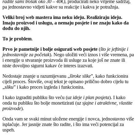
radite sami trošak oko 30 – 40€)
, producirati neko vrijeme sadržaj,
pa jednostavno vidjeti kakve su reakcije i kakva je potražnja.
Veliki broj web mastera ima neku ideju. Realiziraju ideju.
Imaju proizvod i uslugu, a nemaju posjete i ne znaju kako da
dođu do njih.
To je problem
.
Prvo je pametnije i bolje osigurati web posjete
(
što je jeftinije i
jednostavnije za početak
). Nego uložiti veći iznos i više vremena, pa
i energije u stvaranje proizvoda ili usluge za koje još ne znate ili
niste dovoljno sigurni kakav će interes izazvati.
Nedostaje znanje u razumijevanu „
široke slike
”, kako funkcionira
cijeli proces. Štoviše, ovaj tekst je opisano prilično dobro cijelu tu
„
sliku
” i kako proces izgleda i funkcionira.
I kako izgraditi publiku što veću (
uz ideje i plan posjeta
). I kako
onda tu publiku što bolje monetizirati (u
z sjajne i atraktivne, vlastite
proizvode
).
Onda vam se svaki minut uložene energije i novca, jednostavno više
isplaćuje. Jer jasnije znate što radite, i što ima veći potencijal za
uspeh.