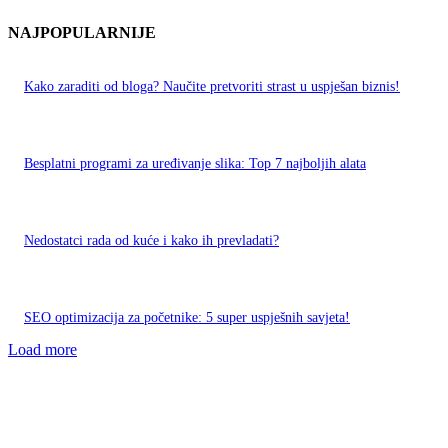
NAJPOPULARNIJE
Kako zaraditi od bloga? Naučite pretvoriti strast u uspješan biznis!
Besplatni programi za uređivanje slika: Top 7 najboljih alata
Nedostatci rada od kuće i kako ih prevladati?
SEO optimizacija za početnike: 5 super uspješnih savjeta!
Load more