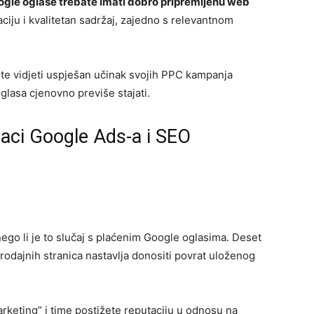
Google oglase trebate imati dobro pripremljenu web
iju i kvalitetan sadržaj, zajedno s relevantnom
ete vidjeti uspješan učinak svojih PPC kampanja
oglasa cjenovno previše stajati.
aci Google Ads-a i SEO
ego li je to slučaj s plaćenim Google oglasima. Deset
prodajnih stranica nastavlja donositi povrat uloženog
rketing” i time postižete reputaciju u odnosu na