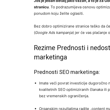
Još je jedan detalj jako važan, a to je za 
stranicu
. To podrazumijeva osnovu optimizac
ponudom koju želite oglasiti.
Bez dobro optimizirane stranice teško da ć
(
Google Ads kampanja
) jer će vas plaćanje 
Rezime Prednosti i nedost
marketinga
Prednosti SEO marketinga:
Imate veći povrat investicije dugoročno n
kvalitetnih SEO optimiziranih članaka ili 
bez vremenskih ograničenja.
Organskim rezultatima radite „content ma