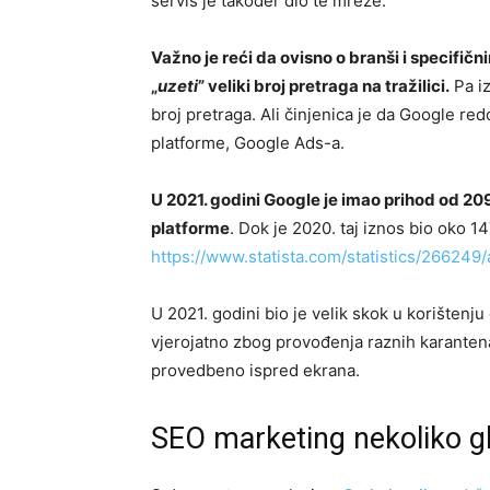
servis je također dio te mreže.
Važno je reći da ovisno o branši i specifi
„
uzeti
” veliki broj pretraga na tražilici.
Pa iz
broj pretraga. Ali činjenica je da Google r
platforme, Google Ads-a.
U 2021. godini Google je imao prihod od 20
platforme
. Dok je 2020. taj iznos bio oko 14
https://www.statista.com/statistics/266249
U 2021. godini bio je velik skok u korištenju 
vjerojatno zbog provođenja raznih karantena
provedbeno ispred ekrana.
SEO marketing nekoliko gl