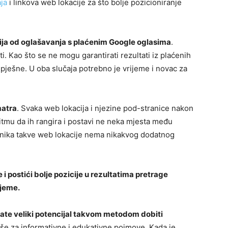
ja
i linkova web lokacije za što bolje pozicioniranje
ja od oglašavanja s plaćenim Google oglasima
.
ti. Kao što se ne mogu garantirati rezultati iz plaćenih
spješne. U oba slučaja potrebno je vrijeme i novac za
matra
. Svaka web lokacija i njezine pod-stranice nakon
itmu da ih rangira i postavi ne neka mjesta među
asnika takve web lokacije nema nikakvog dodatnog
 i postići bolje pozicije u rezultatima pretrage
ijeme.
imate veliki potencijal takvom metodom dobiti
iše za informativne i edukativne pojmove. Kada je