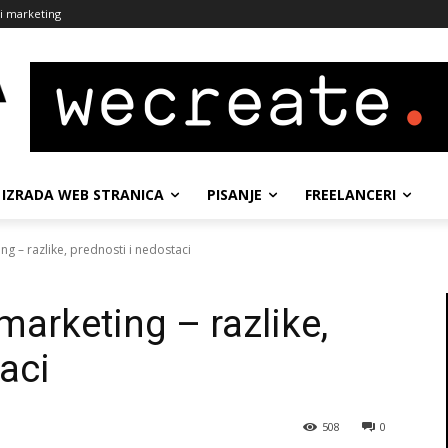
ni marketing
IZRADA WEB STRANICA
PISANJE
FREELANCERI
g – razlike, prednosti i nedostaci
marketing – razlike,
aci
508
0