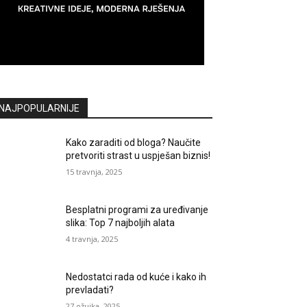
NAJPOPULARNIJE
Kako zaraditi od bloga? Naučite
pretvoriti strast u uspješan biznis!
15 travnja, 2025
Besplatni programi za uređivanje
slika: Top 7 najboljih alata
4 travnja, 2025
Nedostatci rada od kuće i kako ih
prevladati?
27 ožujka, 2025