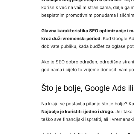
korisnik već na vašim stranicama, dalje ga 
besplatnim promotivnim ponudama i sličnim r
Glavna karakteristika SEO optimizacije i m
kroz duži vremenski period
. Kod Google Ad
dobivate publiku, kada budžet za oglase potr
Ako je SEO dobro odrađen, odredišne strani
godinama i cijelo to vrijeme donositi vam po
Što je bolje, Google Ads i
Na kraju se postavlja pitanje što je bolje? K
Najbolje je koristiti i jedno i drugo
. Jer tako
teško sve financijski ispratiti, ali i vremenski