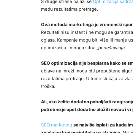
S druge strane nalazi se
Optimizacija sadrža
među rezultatima pretrage.
Ova metoda marketinga je vremenski spori
Rezultati nisu instant i ne mogu se garantira
oglasa. Kampanje mogu biti više ili manje u
optimizaciju i mnoga sitna „
podešavanja
”.
SEO optimizacija nije besplatna kako se s
objave na mreži mogu biti prepuštene algor
rezultatima pretrage. U tome slučaju za vl
troška.
Ali, ako želite dodatno poboljšati rangiranje
potrebno je opet dodatno uložiti novac i vr
SEO marketing
se najviše isplati za kada 
značajan broj posjetitelja na stranice
. Najv