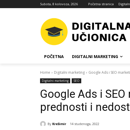
Subota, 8 kolovoza, 2026
Početna stranica
Digital
POČETNA
DIGITALNI MARKETING
Home
Digitalni marketing
Google Ads i SEO marketin
Digitalni marketing
SEO
Google Ads i SEO 
prednosti i nedost
By
Krešimir
14 studenoga, 2022