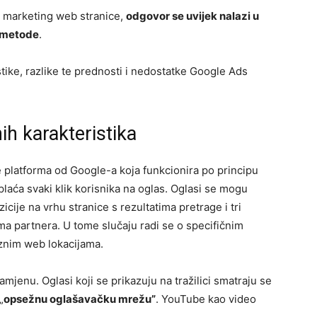
EO marketing web stranice,
odgovor se uvijek nalazi u
e metode
.
tike, razlike te prednosti i nedostatke Google Ads
ih karakteristika
je platforma od Google-a koja funkcionira po principu
 plaća svaki klik korisnika na oglas. Oglasi se mogu
zicije na vrhu stranice s rezultatima pretrage i tri
ama partnera. U tome slučaju radi se o specifičnim
aznim web lokacijama.
mjenu. Oglasi koji se prikazuju na tražilici smatraju se
„
opsežnu oglašavačku mrežu”
. YouTube kao video