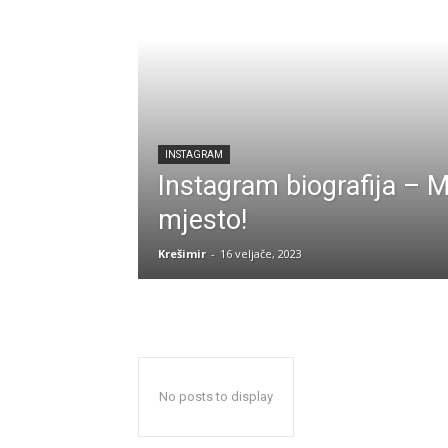
INSTAGRAM
Instagram biografija – M
mjesto!
Krešimir
-
16 veljače, 2023
No posts to display