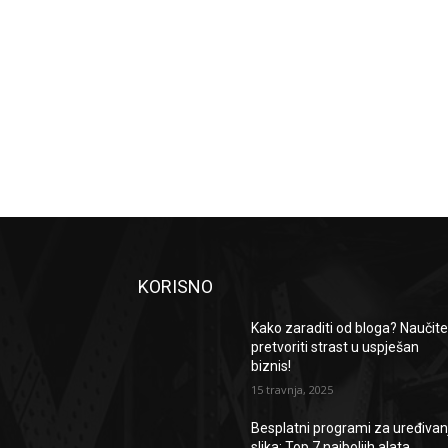
KORISNO
Kako zaraditi od bloga? Naučit
pretvoriti strast u uspješan
biznis!
15 travnja, 2025
Besplatni programi za uređivan
slika: Top 7 najboljih alata