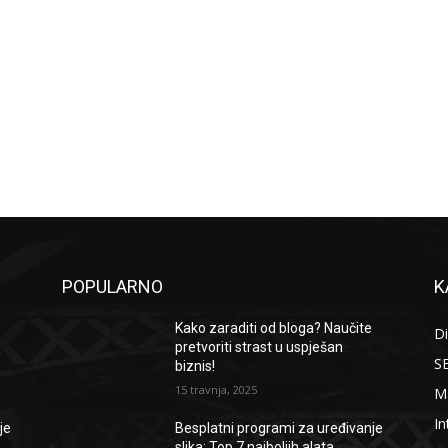
POPULARNO
K
e
Kako zaraditi od bloga? Naučite
Di
pretvoriti strast u uspješan
S
biznis!
15 travnja, 2025
M
In
je
Besplatni programi za uređivanje
slika: Top 7 najboljih alata