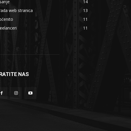
sanje
14
rada web stranica
13
pćenito
11
eelanceri
11
RATITE NAS