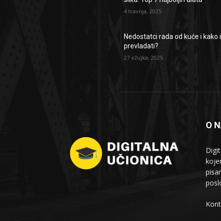
4 travnja, 2025
Nedostatci rada od kuće i kako 
prevladati?
27 ožujka, 2025
O 
Digi
koje
pisa
posl
Kont