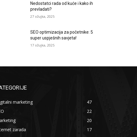
Nedostatci rada od kuće i kako ih
prevladati?
27 ožujka, 2025
SEO optimizacija za početnike: 5
super uspješnih savjeta!
17 ožujka, 2025
ATEGORIJE
gitalni marketing
47
EO
22
arketing
20
ternet zarada
17