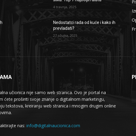
Pi
4 travnja, 2025
Iz
O
ih
Nedostatci rada od kuće i kako ih
prevladati?
Fr
27 ožujka, 2025
NAMA
P
talna učionica nije samo web stranica. Ovo je portal na
m ćete proširiti svoje znanje o digitalnom marketingu,
nju tekstova, kreiranju web stranica i mnogim drugim online
ovima.
aktirajte nas:
info@digitalnaucionica.com