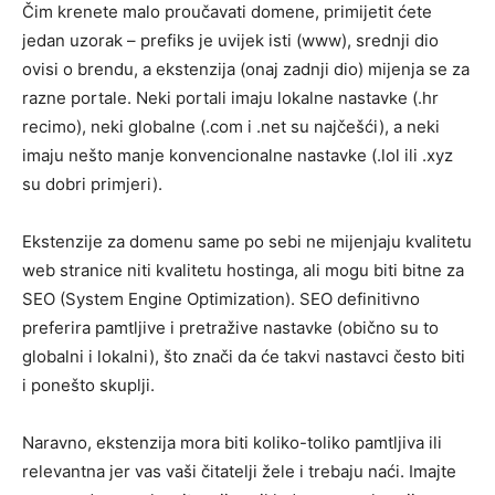
Čim krenete malo proučavati domene, primijetit ćete
jedan uzorak – prefiks je uvijek isti (www), srednji dio
ovisi o brendu, a ekstenzija (onaj zadnji dio) mijenja se za
razne portale. Neki portali imaju lokalne nastavke (.hr
recimo), neki globalne (.com i .net su najčešći), a neki
imaju nešto manje konvencionalne nastavke (.lol ili .xyz
su dobri primjeri).
Ekstenzije za domenu same po sebi ne mijenjaju kvalitetu
web stranice niti kvalitetu hostinga, ali mogu biti bitne za
SEO (System Engine Optimization). SEO definitivno
preferira pamtljive i pretražive nastavke (obično su to
globalni i lokalni), što znači da će takvi nastavci često biti
i ponešto skuplji.
Naravno, ekstenzija mora biti koliko-toliko pamtljiva ili
relevantna jer vas vaši čitatelji žele i trebaju naći. Imajte