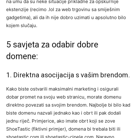
na umu da su neke situacije prikladne za opskurnije
ekstenzije (recimo .lol za web trgovinu sa smiješnim
gadgetima), ali da ih nije dobro uzimati u apsolutno bilo
kojem slučaju.
5 savjeta za odabir dobre
domene:
1. Direktna asocijacija s vašim brendom.
Kako biste ostvarili maksimalni marketing i osigurali
dobar promet na svoju web stranicu, morate domenu
direktno povezati sa svojim brendom. Najbolje bi bilo kad
biste domenu nazvali jednako kao i obrt ili pak dodali
jednu riječ. Primjerice, ako imate obrt koji se zove
ShoeTastic (fiktivni primjer), domena bi trebala biti ili
shoetastic.com ili shoetastic-cipele.com. Naravno,