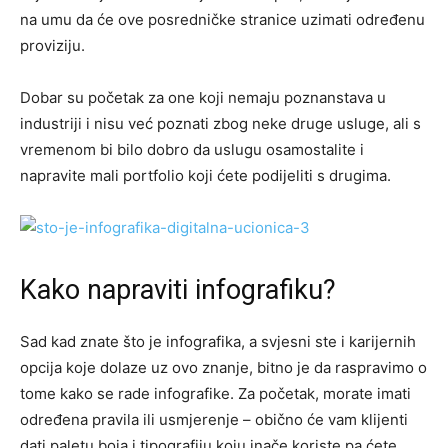
na umu da će ove posredničke stranice uzimati određenu
proviziju.
Dobar su početak za one koji nemaju poznanstava u
industriji i nisu već poznati zbog neke druge usluge, ali s
vremenom bi bilo dobro da uslugu osamostalite i
napravite mali portfolio koji ćete podijeliti s drugima.
Kako napraviti infografiku?
Sad kad znate što je infografika, a svjesni ste i karijernih
opcija koje dolaze uz ovo znanje, bitno je da raspravimo o
tome kako se rade infografike. Za početak, morate imati
određena pravila ili usmjerenje – obično će vam klijenti
dati paletu boja i tipografiju koju inače koriste pa ćete