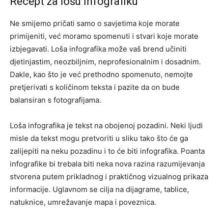
Recept za lošu infografiku
Ne smijemo pričati samo o savjetima koje morate
primijeniti, već moramo spomenuti i stvari koje morate
izbjegavati. Loša infografika može vaš brend učiniti
djetinjastim, neozbiljnim, neprofesionalnim i dosadnim.
Dakle, kao što je već prethodno spomenuto, nemojte
pretjerivati s količinom teksta i pazite da on bude
balansiran s fotografijama.
Loša infografika je tekst na obojenoj pozadini. Neki ljudi
misle da tekst mogu pretvoriti u sliku tako što će ga
zalijepiti na neku pozadinu i to će biti infografika. Poanta
infografike bi trebala biti neka nova razina razumijevanja
stvorena putem prikladnog i praktičnog vizualnog prikaza
informacije. Uglavnom se cilja na dijagrame, tablice,
natuknice, umrežavanje mapa i poveznica.