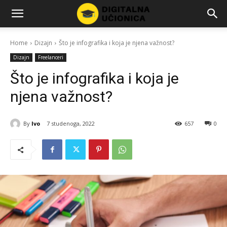
Home
Dizajn
Što je infografika i koja je njena važnost?
Dizajn
Freelanceri
Što je infografika i koja je
njena važnost?
By
Ivo
7 studenoga, 2022
657
0