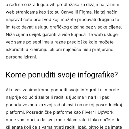
a radi se o izradi gotovih predložaka za dizajn na raznim
web stranicama kao što su Canva ili Figma. Na taj način
napravit ćete proizvod koji možete prodavati drugima te
im tako davati uslugu grafičkog dizajna bez visoke cijene.
Niža cijena uvijek garantira više kupaca. Te web usluge
već same po sebi imaju razne predloške koje možete
iskoristiti u kreiranju, ali oni najčešće nisu pretjerano
personalizirani.
Kome ponuditi svoje infografike?
Ako vas zanima kome ponuditi svoje infografike, morate
najprije odlučiti želite li raditi s ljudima 1 na 1 ili pak
ponudu vezanu za svoj rad objaviti na nekoj posredničkoj
platformi. Posredničke platforme kao Fiverr i UpWork
nude vam opciju da svoj rad reklamirate i tako dođete do
klijenata koji će s vama htjeti raditi. Ipak, bitno je da imate