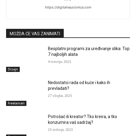
https://digitalnaucionica.com
MOŽDA ĆE VAS ZANIMATI
Besplatni programi za uređivanje slika: Top
7 najboljih alata
4 travnja, 2025
Dizajn
Nedostatci rada od kuće i kako ih
prevladati?
27 ožujka, 2025
Freelanceri
Potrošač ili kreator? Tko kreira, a tko
konzumira vaš sadržaj?
25 svibnja, 2023