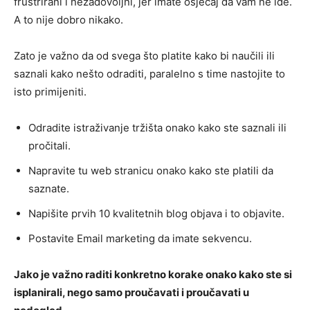
frustrirani i nezadovoljni, jer imate osjećaj da vam ne ide.
A to nije dobro nikako.
Zato je važno da od svega što platite kako bi naučili ili
saznali kako nešto odraditi, paralelno s time nastojite to
isto primijeniti.
Odradite istraživanje tržišta onako kako ste saznali ili
pročitali.
Napravite tu web stranicu onako kako ste platili da
saznate.
Napišite prvih 10 kvalitetnih blog objava i to objavite.
Postavite Email marketing da imate sekvencu.
Jako je važno raditi konkretno korake onako kako ste si
isplanirali, nego samo proučavati i proučavati u