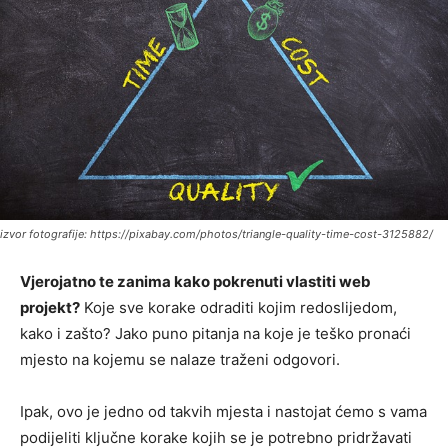
izvor fotografije: https://pixabay.com/photos/triangle-quality-time-cost-3125882/
Vjerojatno te zanima kako pokrenuti vlastiti web
projekt?
Koje sve korake odraditi kojim redoslijedom,
kako i zašto? Jako puno pitanja na koje je teško pronaći
mjesto na kojemu se nalaze traženi odgovori.
Ipak, ovo je jedno od takvih mjesta i nastojat ćemo s vama
podijeliti ključne korake kojih se je potrebno pridržavati