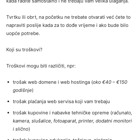
kada radite samostalno i ne trebaju vam velika ulaganja.
Tvrtku ili obrt, na početku ne trebate otvarati već ćete to
napraviti poslije kada za to dođe vrijeme i ako bude bilo
uopće potrebe.
Koji su troškovi?
Troškovi mogu biti različiti, npr:
trošak web domene i web hostinga (
oko €40 – €150
godišnje
)
trošak plaćanja web servisa koji vam trebaju
trošak kupovine i nabavke tehničke opreme (
računalo,
kamera, slušalice, fotoaparat, printer, dodatni monitori
i slično
)