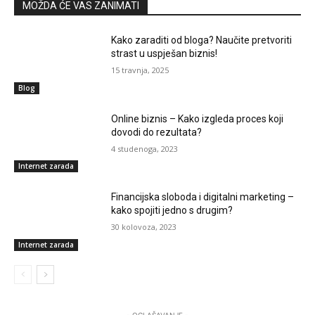
MOŽDA ĆE VAS ZANIMATI
Kako zaraditi od bloga? Naučite pretvoriti
strast u uspješan biznis!
15 travnja, 2025
Blog
Online biznis – Kako izgleda proces koji
dovodi do rezultata?
4 studenoga, 2023
Internet zarada
Financijska sloboda i digitalni marketing –
kako spojiti jedno s drugim?
30 kolovoza, 2023
Internet zarada
- OGLAŠAVANJE -