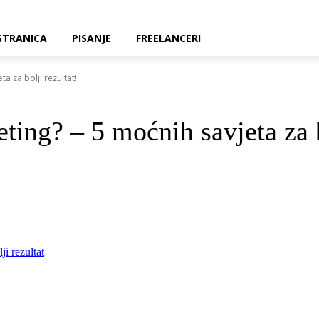
STRANICA
PISANJE
FREELANCERI
a za bolji rezultat!
ing? – 5 moćnih savjeta za b