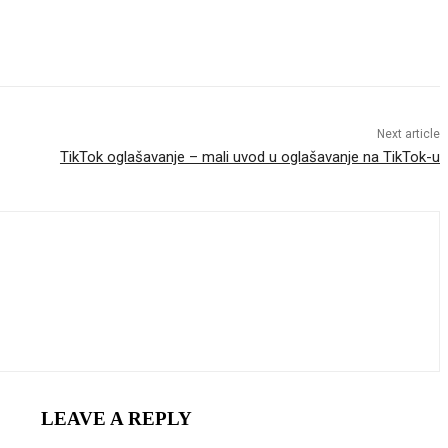
Next article
TikTok oglašavanje – mali uvod u oglašavanje na TikTok-u
LEAVE A REPLY