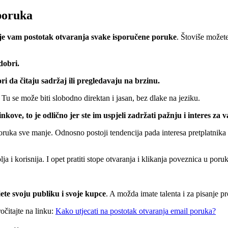
 poruka
je vam postotak otvaranja svake isporučene poruke
. Štoviše možete 
dobri.
i da čitaju sadržaj ili pregledavaju na brzinu.
. Tu se može biti slobodno direktan i jasan, bez dlake na jeziku.
ove, to je odlično jer ste im uspjeli zadržati pažnju i interes za 
uka sve manje. Odnosno postoji tendencija pada interesa pretplatnika z
ja i korisnija. I opet pratiti stope otvaranja i klikanja poveznica u po
ete svoju publiku i svoje kupce
. A možda imate talenta i za pisanje 
očitajte na linku:
Kako utjecati na postotak otvaranja email poruka?