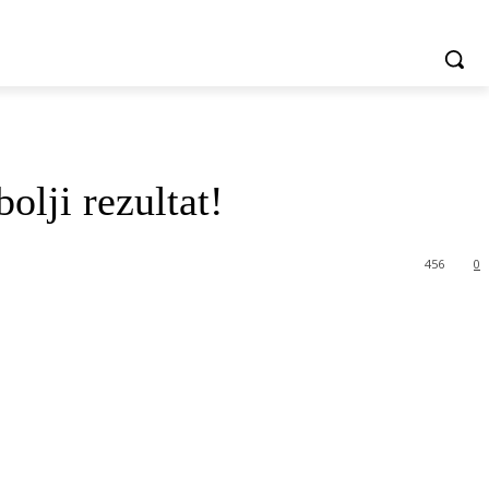
olji rezultat!
456
0