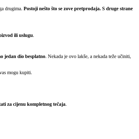
inga drugima.
Postoji nešto što se zove pretprodaja. S druge strane
izvod ili uslugu
.
mo jedan dio besplatno
. Nekada je ovo lakše, a nekada teže učiniti,
 vas mogu kupiti.
tati za cijenu kompletnog tečaja
.