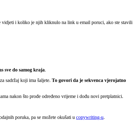
vidjeti i koliko je njih kliknulo na link u email poruci, ako ste stavili
vas sve do samog kraja
.
a sadržaj koji ima šaljete.
To govori da je sekvenca vjerojatno
rukama nakon što prođe određeno vrijeme i dođu novi pretplatnici.
prodajnih poruka, pa se možete okušati u
copywriting-u
.