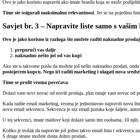
Ovo je jako korisno napraviti ako imate branšu koja se može podijeliti 
Time ste osigurali maksimalnu relevantnost
. Jer se na pojedinu lis
Savjet br. 3 – Napravite liste samo s vaši
Ovo je jako korisno iz razloga što možete raditi naknadne prodaj
preporuči vas dalje
naknadno nešto još od vas kupi
Ako ste u takvome poslu da možete još nešto naknadno prodati, onda t
postojećem kupcu. Nego ići raditi marketing i ulagati nova sredst
Time se profit veoma povećava
.
Dolazi vam novi novac od novih prodaja, plus ostaje vam novac od pri
Kada radite email marketing, veoma je jednostavno napraviti novu listu
novu email sekvencu. Sekvenca je niz email poruka koje šaljete, auto
U toj sekvenci, imate mailove koji dolaze samo tim osobama, 10 njih. I
Koliko je trošak da napravite još jednu takvu email listu i sekvencu z
S druge strane možete dosta dobro prodati.