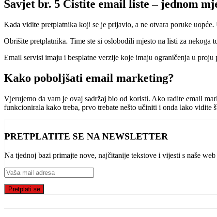
Savjet br. 5 Čistite email liste – jednom m
Kada vidite pretplatnika koji se je prijavio, a ne otvara poruke uopće.
Obrišite pretplatnika. Time ste si oslobodili mjesto na listi za nekoga to
Email servisi imaju i besplatne verzije koje imaju ograničenja u proju
Kako poboljšati email marketing?
Vjerujemo da vam je ovaj sadržaj bio od koristi. Ako radite email mark
funkcionirala kako treba, prvo trebate nešto učiniti i onda lako vidite 
PRETPLATITE SE NA NEWSLETTER
Na tjednoj bazi primajte nove, najčitanije tekstove i vijesti s naše w
Pretplati se