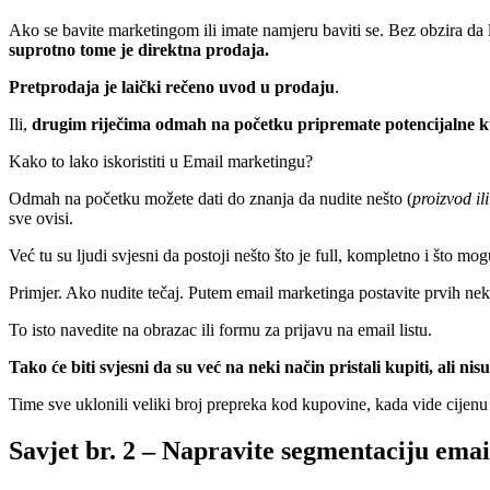
Ako se bavite marketingom ili imate namjeru baviti se. Bez obzira da li
suprotno tome je direktna prodaja.
Pretprodaja je laički rečeno uvod u prodaju
.
Ili,
drugim riječima odmah na početku pripremate potencijalne ku
Kako to lako iskoristiti u Email marketingu?
Odmah na početku možete dati do znanja da nudite nešto (
proizvod il
sve ovisi.
Već tu su ljudi svjesni da postoji nešto što je full, kompletno i što m
Primjer. Ako nudite tečaj. Putem email marketinga postavite prvih nekol
To isto navedite na obrazac ili formu za prijavu na email listu.
Tako će biti svjesni da su već na neki način pristali kupiti, ali nisu 
Time sve uklonili veliki broj prepreka kod kupovine, kada vide cijenu 
Savjet br. 2 – Napravite segmentaciju email