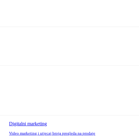
Digitalni marketing
Video marketing i utjecaj broja pregleda na prodaje