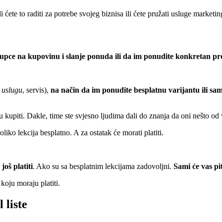
 ćete to raditi za potrebe svojeg biznisa ili ćete pružati usluge market
pce na kupovinu i slanje ponuda ili da im ponudite konkretan pro
i uslugu
, servis),
na način da im ponudite besplatnu varijantu ili sa
ogu kupiti. Dakle, time ste svjesno ljudima dali do znanja da oni nešto od
iko lekcija besplatno. A za ostatak će morati platiti.
još platiti
. Ako su sa besplatnim lekcijama zadovoljni.
Sami će vas pi
koju moraju platiti.
 liste