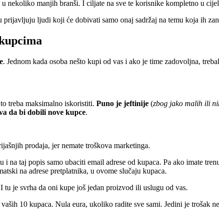
u nekoliko manjih branši. I ciljate na sve te korisnike kompletno u cijel
tu prijavljuju ljudi koji će dobivati samo onaj sadržaj na temu koja ih za
m kupcima
e
. Jednom kada osoba nešto kupi od vas i ako je time zadovoljna, trebali
o treba maksimalno iskoristiti.
Puno je jeftinije
(
zbog jako malih ili n
va da bi dobili nove kupce
.
jašnjih prodaja, jer nemate troškova marketinga.
 i na taj popis samo ubaciti email adrese od kupaca. Pa ako imate trenu
matski na adrese pretplatnika, u ovome slučaju kupaca.
 tu je svrha da oni kupe još jedan proizvod ili uslugu od vas.
a vaših 10 kupaca. Nula eura, ukoliko radite sve sami. Jedini je trošak 