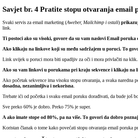
Savjet br. 4 Pratite stopu otvaranja email
Svaki servis za email marketing (
Aweber, Mailchimp i ostali
)
prikazu
link.
Ti postoci ako su visoki, govore da su vam naslovi Email poruka 
Ako klikaju na linkove koji su među sadržajem u poruci. To govor
Link uvijek u poruci mora biti upadljiv za oči i mora privlačiti na klik
Ako su vam linkovi u porukama pri kraju sekvence i klikaju na link
Ako početak sekvence ima visoku stopu otvaranja, a svaka naredna por
dosadna, nezanimljiva i nekorisna
.
Trebate ići od početka i svaku email poruku dorađivati, da bude još bol
Sve preko 60% je dobro. Preko 75% je super.
A ako imate stope od 80%, pa na više. To govori da dobro poznaj
Koristan članak o tome kako povećati stopu otvaranja email poruka pr