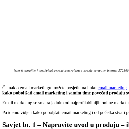
izvor fotografije: https://pixabay.com/vectors/laptop-people-computer-internet-572360
Članak o email marketingu možete posjetiti na linku
email marketing
.
kako poboljšati email marketing i samim time povećati prodaju sv
Email marketing se smatra jednim od najprofitabilnijih online marketing 
Pa idemo vidjeti kako poboljšati email marketing i od početka stvari posta
Savjet br. 1 – Napravite uvod u prodaju – i