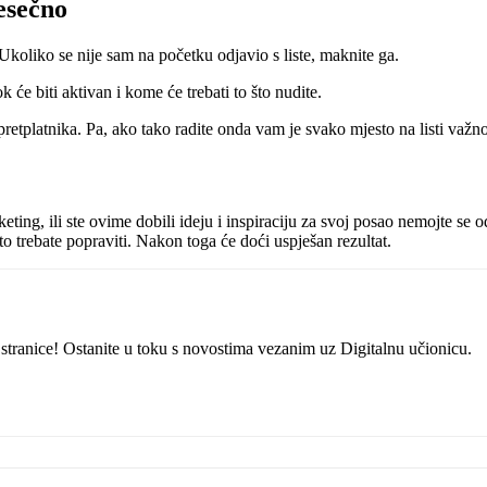
jesečno
 Ukoliko se nije sam na početku odjavio s liste, maknite ga.
k će biti aktivan i kome će trebati to što nudite.
 pretplatnika. Pa, ako tako radite onda vam je svako mjesto na listi važn
eting, ili ste ovime dobili ideju i inspiraciju za svoj posao nemojte se
što trebate popraviti. Nakon toga će doći uspješan rezultat.
eb stranice! Ostanite u toku s novostima vezanim uz Digitalnu učionicu.